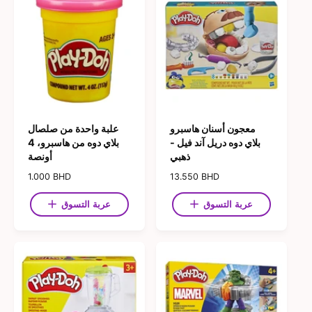
معجون أسنان هاسبرو
علبة واحدة من صلصال
بلاي دوه دريل آند فيل -
بلاي دوه من هاسبرو، 4
ذهبي
أونصة
ا
13.550 BHD
ا
1.000 BHD
ل
ل
س
س
عربة التسوق
عربة التسوق
ع
ع
ر
ر
ا
ا
ل
ل
ع
ع
ا
ا
د
د
ي
ي