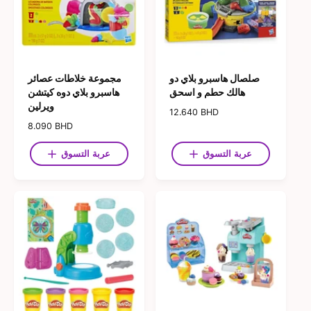
صلصال هاسبرو بلاي دو
مجموعة خلاطات عصائر
هالك حطم و اسحق
هاسبرو بلاي دوه كيتشن
ويرلين
ا
12.640 BHD
ل
ا
8.090 BHD
س
ل
ع
س
عربة التسوق
عربة التسوق
ر
ع
ا
ر
ل
ا
ع
ل
ا
ع
د
ا
ي
د
ي