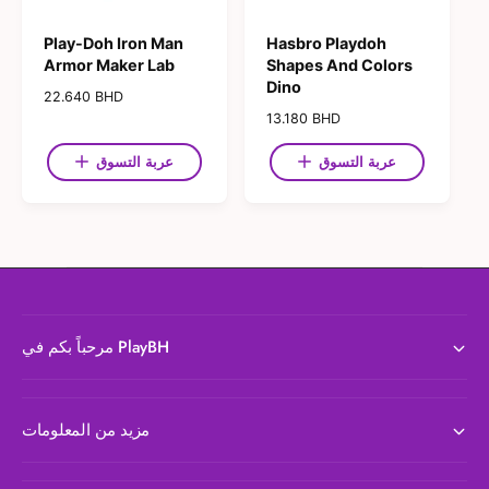
Play-Doh Iron Man
Hasbro Playdoh
Armor Maker Lab
Shapes And Colors
Dino
ا
22.640 BHD
ل
ا
13.180 BHD
س
ل
ع
س
عربة التسوق
عربة التسوق
ر
ع
ا
ر
ل
ا
ع
ل
ا
ع
د
ا
ي
د
ي
مرحباً بكم في PlayBH
مزيد من المعلومات