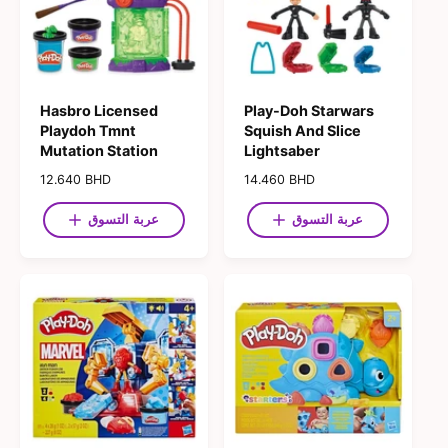
Hasbro Licensed
Play-Doh Starwars
Playdoh Tmnt
Squish And Slice
Mutation Station
Lightsaber
ا
14.460 BHD
ا
12.640 BHD
ل
ل
س
س
عربة التسوق
عربة التسوق
ع
ع
ر
ر
ا
ا
ل
ل
ع
ع
ا
ا
د
د
ي
ي