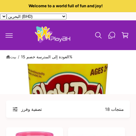
ى
ع
Welcome to a world full of fun and joy!
ال
م
رب
ح
ة
ت
و
ال
ى
ت
س
و
العودة إلى المدرسة خصم 15%
/
بيت
ق
18 منتجات
تصفية وفرز