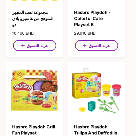
Hasbro Playdoh -
مجموعة لعب المجهر
Colorful Cafe
المتوهج من هاسبرو بلاي
Playset B
دو
ا
29.910 BHD
ا
10.460 BHD
ل
ل
س
س
عربة التسوق
عربة التسوق
ع
ع
ر
ر
ا
ا
ل
ل
ع
ع
ا
ا
د
د
ي
ي
Hasbro Playdoh Grill
Hasbro Playdoh
Fun Playset
Tulips And Daffodils