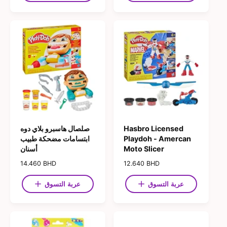
ع
ع
ا
ر
ر
ل
ا
ا
ب
ل
ل
ي
ع
ع
ع
ا
ا
د
د
ي
ي
Hasbro Licensed
صلصال هاسبرو بلاي دوه
Playdoh - Amercan
ابتسامات مضحكة طبيب
Moto Slicer
أسنان
ا
12.640 BHD
ا
14.460 BHD
ل
ل
س
س
عربة التسوق
عربة التسوق
ع
ع
ر
ر
ا
ا
ل
ل