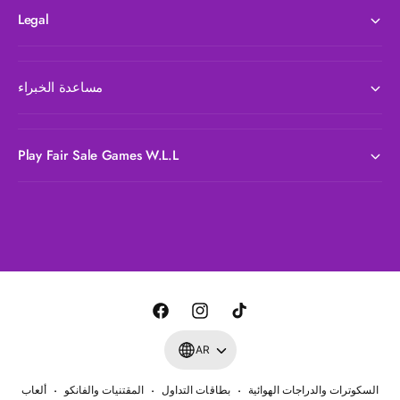
Legal
مساعدة الخبراء
Play Fair Sale Games W.L.L
ط
ر
ق
ا
ت
ا
ف
ل
ي
ن
ي
AR
د
ك
س
س
ف
السكوترات والدراجات الهوائية
بطاقات التداول
المقتنيات والفانكو
ألعاب
ت
ت
ب