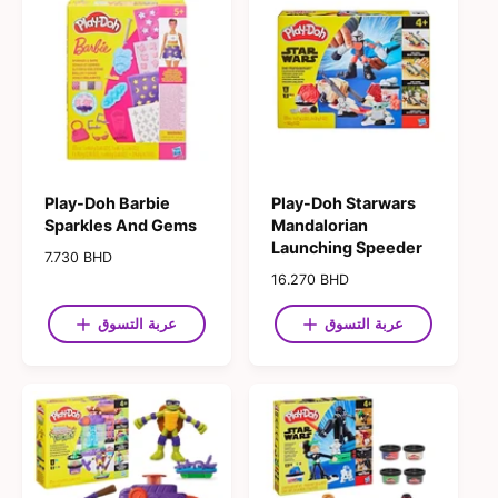
ع
ع
ا
ا
د
د
ي
ي
Play-Doh Barbie
Play-Doh Starwars
Sparkles And Gems
Mandalorian
Launching Speeder
ا
7.730 BHD
ل
ا
16.270 BHD
س
ل
ع
س
عربة التسوق
عربة التسوق
ر
ع
ا
ر
ل
ا
ع
ل
ا
ع
د
ا
ي
د
ي